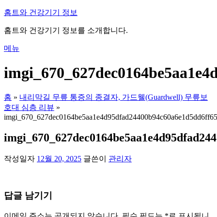
내
홈트와 건강기기 정보
용
홈트와 건강기기 정보를 소개합니다.
으
로
메뉴
바
로
imgi_670_627dec0164be5aa1e4d
가
기
홈
»
내리막길 무릎 통증의 종결자, 가드웰(Guardwell) 무릎보
호대 심층 리뷰
»
imgi_670_627dec0164be5aa1e4d95dfad24400b94c60a6e1d5dd6ff65
imgi_670_627dec0164be5aa1e4d95dfad244
작성일자
12월 20, 2025
글쓴이
관리자
답글 남기기
이메일 주소는 공개되지 않습니다.
필수 필드는
*
로 표시됩니