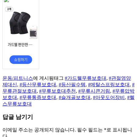
운동/피트니스
에 게시됨
태그
#가드웰무릎보호대
,
#관절영양
제대신
,
#등산무릎보호대
,
#등산필수템
,
#메탈스프링보호대
,
#
무릎관절보호대
,
#무릎보호대추천
,
#무릎시큰거림
,
#무릎압박
보호대
,
#무릎통증보호대
,
#슬개골보호대
,
#아웃도어장비
,
#헬
스무릎보호대
답글 남기기
이메일 주소는 공개되지 않습니다.
필수 필드는
*
로 표시됩니
다