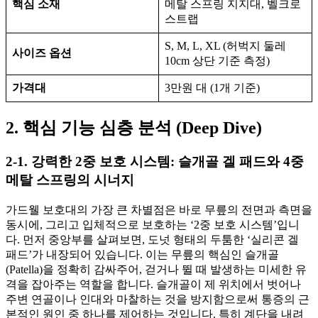
핵심 소재
메탈 스프링 지지대, 벨크로
스트랩
S, M, L, XL (허벅지 둘레
사이즈 옵션
10cm 상단 기준 측정)
가격대
3만원 대 (1개 기준)
2. 핵심 기능 심층 분석 (Deep Dive)
2-1. 강력한 2중 보호 시스템: 슬개골 겔 패드와 4중
메탈 스프링의 시너지
가드웰 보호대의 가장 큰 차별점은 바로 무릎의 전면과 측면을
동시에, 그리고 입체적으로 보호하는 ‘2중 보호 시스템’입니
다. 먼저 중앙부를 살펴보면, 도넛 형태의 두툼한 ‘실리콘 겔
패드’가 내장되어 있습니다. 이는 무릎의 핵심인 슬개골
(Patella)을 정확히 감싸주어, 걷거나 뛸 때 발생하는 미세한 유
격을 잡아주는 역할을 합니다. 슬개골이 제 위치에서 벗어나
주변 연골이나 인대와 마찰하는 것을 방지함으로써 통증의 근
본적인 원인 중 하나를 제어하는 것입니다. 특히 계단을 내려