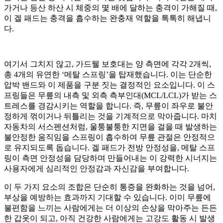
가거나 등산 하산 시 체중의 몇 배에 달하는 충격이 가해질 때,
이 겔 패드는 충격을 흡수하는 완충재 역할을 톡톡히 해냅니
다.
여기서 그치지 않고, 가드웰 보호대는 양 측면에 각각 2개씩,
총 4개의 유연한 ‘메탈 스프링’을 탑재했습니다. 이는 단순한
압박 밴드와 이 제품을 구분 짓는 결정적인 요소입니다. 이 스
프링들은 무릎의 내측 및 외측 측부인대(MCL/LCL)가 받는 스
트레스를 경감시키는 역할을 합니다. 즉, 무릎이 좌우로 불안
정하게 꺾이거나 뒤틀리는 것을 기계적으로 막아줍니다. 마치
자동차의 서스펜션처럼, 울퉁불퉁한 지면을 걸을 때 발생하는
불안정한 움직임을 스프링이 흡수하여 무릎 관절은 안정적으
로 유지되도록 돕습니다. 겔 패드가 전방 안정성을, 메탈 스프
링이 측면 안정성을 담당하며 만들어내는 이 강력한 시너지는
사용자에게 심리적인 안정감과 자신감을 부여합니다.
이 두 가지 요소의 조합은 단순히 통증을 완화하는 것을 넘어,
부상을 예방하는 효과까지 기대할 수 있습니다. 이미 무릎에
불편함을 느끼는 사람에게는 더 이상의 손상을 막아주는 든든
한 갑옷이 되고, 아직 건강한 사람에게는 고강도 활동 시 발생