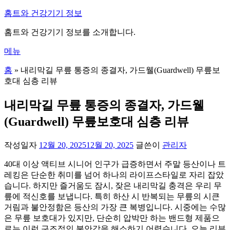
내
홈트와 건강기기 정보
용
홈트와 건강기기 정보를 소개합니다.
으
로
메뉴
바
로
홈
»
내리막길 무릎 통증의 종결자, 가드웰(Guardwell) 무릎보
가
호대 심층 리뷰
기
내리막길 무릎 통증의 종결자, 가드웰
(Guardwell) 무릎보호대 심층 리뷰
작성일자
12월 20, 2025
12월 20, 2025
글쓴이
관리자
40대 이상 액티브 시니어 인구가 급증하면서 주말 등산이나 트
레킹은 단순한 취미를 넘어 하나의 라이프스타일로 자리 잡았
습니다. 하지만 즐거움도 잠시, 잦은 내리막길 충격은 우리 무
릎에 적신호를 보냅니다. 특히 하산 시 반복되는 무릎의 시큰
거림과 불안정함은 등산의 가장 큰 복병입니다. 시중에는 수많
은 무릎 보호대가 있지만, 단순히 압박만 하는 밴드형 제품으
로는 이런 구조적인 불안감을 해소하기 어렵습니다. 오늘 리뷰