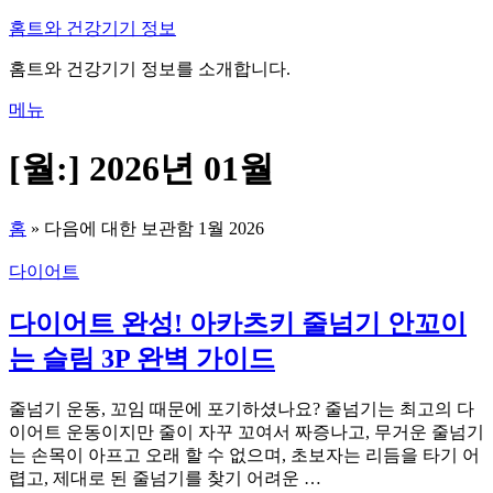
내
홈트와 건강기기 정보
용
홈트와 건강기기 정보를 소개합니다.
으
로
메뉴
바
로
[월:]
2026년 01월
가
기
홈
»
다음에 대한 보관함 1월 2026
다이어트
다이어트 완성! 아카츠키 줄넘기 안꼬이
는 슬림 3P 완벽 가이드
줄넘기 운동, 꼬임 때문에 포기하셨나요? 줄넘기는 최고의 다
이어트 운동이지만 줄이 자꾸 꼬여서 짜증나고, 무거운 줄넘기
는 손목이 아프고 오래 할 수 없으며, 초보자는 리듬을 타기 어
렵고, 제대로 된 줄넘기를 찾기 어려운 …