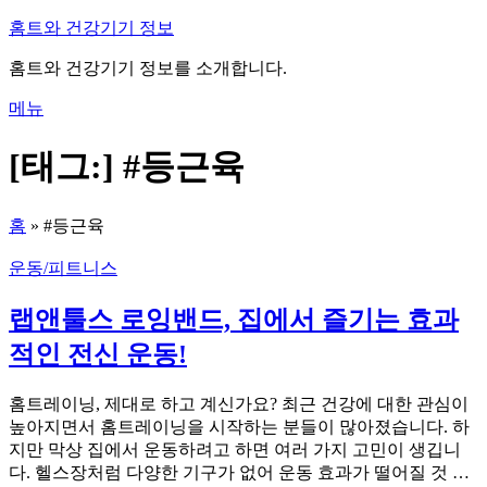
내
홈트와 건강기기 정보
용
홈트와 건강기기 정보를 소개합니다.
으
로
메뉴
바
로
[태그:]
#등근육
가
기
홈
»
#등근육
운동/피트니스
랩앤툴스 로잉밴드, 집에서 즐기는 효과
적인 전신 운동!
홈트레이닝, 제대로 하고 계신가요? 최근 건강에 대한 관심이
높아지면서 홈트레이닝을 시작하는 분들이 많아졌습니다. 하
지만 막상 집에서 운동하려고 하면 여러 가지 고민이 생깁니
다. 헬스장처럼 다양한 기구가 없어 운동 효과가 떨어질 것 …