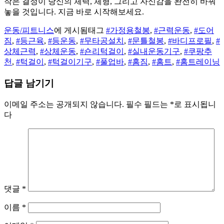
작은 결정이 당신의 체력, 체형, 그리고 자신감을 완전히 바꿔
놓을 것입니다. 지금 바로 시작해보세요.
운동/피트니스
에 게시됨
태그
#가정용철봉
,
#근력운동
,
#도어
짐
,
#등근육
,
#등운동
,
#무타공설치
,
#문틀철봉
,
#바디프로필
,
#
상체근력
,
#상체운동
,
#숀리턱걸이
,
#실내운동기구
,
#쿠팡추
천
,
#턱걸이
,
#턱걸이기구
,
#풀업바
,
#홈짐
,
#홈트
,
#홈트레이닝
답글 남기기
이메일 주소는 공개되지 않습니다.
필수 필드는
*
로 표시됩니
다
댓글
*
이름
*