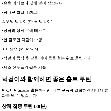
•손을 어깨보다 넓게 벌려 잡습니다.
•광배근 발달에 최고!
2. 원암 턱걸이 (한 팔 턱걸이)
•궁극의 상체 근력 테스트
•한 팔로만 턱걸이 수행
3. 머슬업 (Muscle-up)
•턱걸이 동작 후 팔을 펴며 몸을 철봉 위로 올립니다.
•체조 선수들의 필수 기술
턱걸이와 함께하면 좋은 홈트 루틴
턱걸이만으로도 훌륭하지만, 다른 운동과 결합하면 시너지 효
과를 낼 수 있습니다.
상체 집중 루틴 (30분)