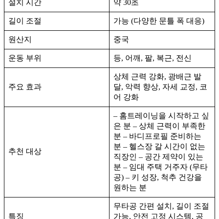
설치 시간
약 30초
길이 조절
가능 (다양한 문틀 폭 대응)
원산지
중국
운동 부위
등, 어깨, 팔, 복근, 전신
상체 근력 강화, 광배근 발
주요 효과
달, 악력 향상, 자세 교정, 코
어 강화
– 홈트레이닝을 시작하고 싶
은 분 – 상체 근력이 부족한
분 – 바디프로필 준비하는
분 – 헬스장 갈 시간이 없는
추천 대상
직장인 – 공간 제약이 있는
분 – 임대 주택 거주자 (무타
공) – 키 성장, 척추 건강을
원하는 분
무타공 간편 설치, 길이 조절
특징
가능, 안전 고정 시스템, 공