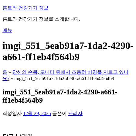
내
홈트와 건강기기 정보
용
홈트와 건강기기 정보를 소개합니다.
으
로
메뉴
바
로
imgi_551_5eab91a7-1da2-4290-
가
기
a661-ff1eb4f564b9
홈
»
당신의 손목, 모니터 뒤에서 조용히 비명을 지르고 있나
요?
»
imgi_551_5eab91a7-1da2-4290-a661-ff1eb4f564b9
imgi_551_5eab91a7-1da2-4290-a661-
ff1eb4f564b9
작성일자
12월 29, 2025
글쓴이
관리자