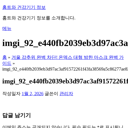
내
홈트와 건강기기 정보
용
홈트와 건강기기 정보를 소개합니다.
으
로
메뉴
바
로
imgi_92_e440fb2039eb3d97ac3a
가
기
홈
»
겨울 강추위 완벽 차단! 온덱스 대형 방한 마스크 완벽 가
이드
»
imgi_92_e440fb2039eb3d97ac3af91572261f43fa38569a5c86277ae8
imgi_92_e440fb2039eb3d97ac3af91572261
작성일자
1월 2, 2026
글쓴이
관리자
답글 남기기
이메일 주소는 공개되지 않습니다.
필수 필드는
*
로 표시됩니