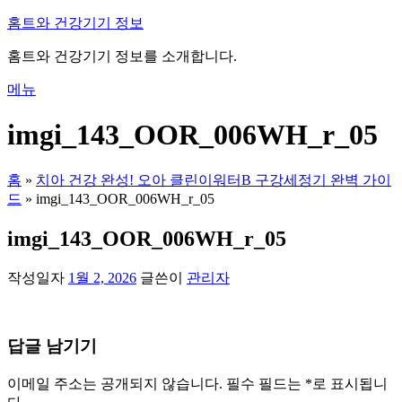
내
홈트와 건강기기 정보
용
홈트와 건강기기 정보를 소개합니다.
으
로
메뉴
바
로
imgi_143_OOR_006WH_r_05
가
기
홈
»
치아 건강 완성! 오아 클린이워터B 구강세정기 완벽 가이
드
»
imgi_143_OOR_006WH_r_05
imgi_143_OOR_006WH_r_05
작성일자
1월 2, 2026
글쓴이
관리자
답글 남기기
이메일 주소는 공개되지 않습니다.
필수 필드는
*
로 표시됩니