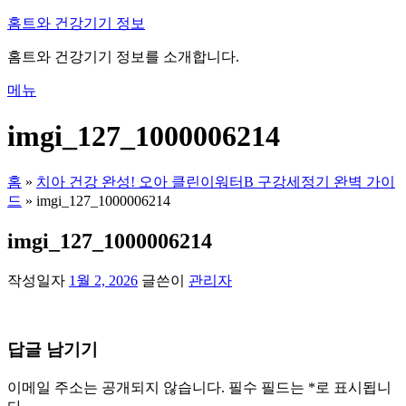
내
홈트와 건강기기 정보
용
홈트와 건강기기 정보를 소개합니다.
으
로
메뉴
바
로
imgi_127_1000006214
가
기
홈
»
치아 건강 완성! 오아 클린이워터B 구강세정기 완벽 가이
드
»
imgi_127_1000006214
imgi_127_1000006214
작성일자
1월 2, 2026
글쓴이
관리자
답글 남기기
이메일 주소는 공개되지 않습니다.
필수 필드는
*
로 표시됩니