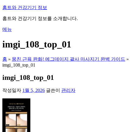
내
홈트와 건강기기 정보
용
홈트와 건강기기 정보를 소개합니다.
으
로
메뉴
바
로
imgi_108_top_01
가
기
홈
»
뭉친 근육 완화! 에그데이지 괄사 마사지기 완벽 가이드
»
imgi_108_top_01
imgi_108_top_01
작성일자
1월 5, 2026
글쓴이
관리자