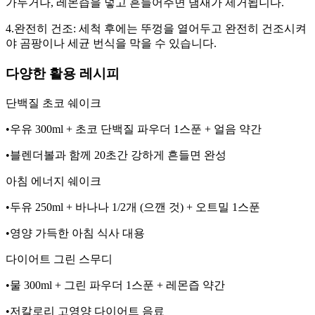
가두거나, 레몬즙을 넣고 흔들어주면 냄새가 제거됩니다.
4.완전히 건조: 세척 후에는 뚜껑을 열어두고 완전히 건조시켜
야 곰팡이나 세균 번식을 막을 수 있습니다.
다양한 활용 레시피
단백질 초코 쉐이크
•우유 300ml + 초코 단백질 파우더 1스푼 + 얼음 약간
•블렌더볼과 함께 20초간 강하게 흔들면 완성
아침 에너지 쉐이크
•두유 250ml + 바나나 1/2개 (으깬 것) + 오트밀 1스푼
•영양 가득한 아침 식사 대용
다이어트 그린 스무디
•물 300ml + 그린 파우더 1스푼 + 레몬즙 약간
•저칼로리 고영양 다이어트 음료