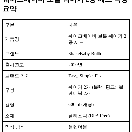
요약
구분
내용
쉐이크베이비 보틀 쉐이커 2
제품명
종 세트
브랜드
ShakeBaby Bottle
출시연도
2020년
브랜드 가치
Easy, Simple, Fast
쉐이커 2개 (블랙+핑크), 블
구성
렌더볼 2개
용량
600ml (개당)
소재
플라스틱 (BPA Free)
믹싱 방식
블렌더볼