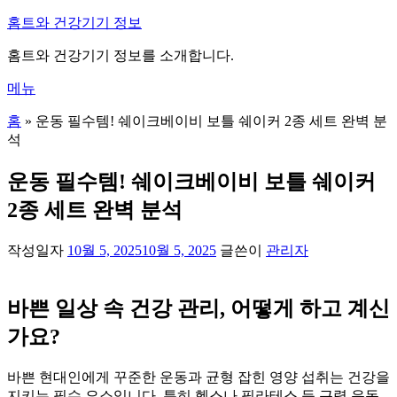
내
홈트와 건강기기 정보
용
홈트와 건강기기 정보를 소개합니다.
으
로
메뉴
바
로
홈
»
운동 필수템! 쉐이크베이비 보틀 쉐이커 2종 세트 완벽 분
가
석
기
운동 필수템! 쉐이크베이비 보틀 쉐이커
2종 세트 완벽 분석
작성일자
10월 5, 2025
10월 5, 2025
글쓴이
관리자
바쁜 일상 속 건강 관리, 어떻게 하고 계신
가요?
바쁜 현대인에게 꾸준한 운동과 균형 잡힌 영양 섭취는 건강을
지키는 필수 요소입니다. 특히 헬스나 필라테스 등 근력 운동