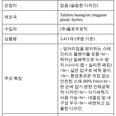
손잡이
없음 (슬림한 디자인)
Taizhou huangyan yingguan
제조국
plastic factory
수입자
(주)플로우로직
상품평
3,411개 (쿠팡 기준)
– 덩어리짐을 방지하는 스테
인리스 블렌더볼 포함<br>-
뛰어난 밀폐력으로 누수 방
지 (나사식 캡 + 실리콘 패킹)
<br>- 넓은 입구로 세척 용이
<br>- 환경호르몬 걱정 없는
주요 특징
안전한 소재 (BPA Free)<br>-
한 손에 잡기 편한 인체공학
적 디자인<br>- 식기세척기
사용 가능<br>- 내열성 및 내
구성 우수<br>- 세련되고 심
플한 디자인