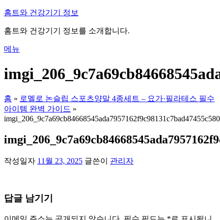
내
홈트와 건강기기 정보
용
홈트와 건강기기 정보를 소개합니다.
으
로
메뉴
바
로
imgi_206_9c7a69cb84668545ad
가
기
홈
»
로멜로 논슬립 스포츠양말 4종세트 – 요가·필라테스 필수
아이템 완벽 가이드
»
imgi_206_9c7a69cb84668545ada7957162f9c98131c7bad47455c580
imgi_206_9c7a69cb84668545ada7957162f9
작성일자
11월 23, 2025
글쓴이
관리자
답글 남기기
이메일 주소는 공개되지 않습니다.
필수 필드는
*
로 표시됩니