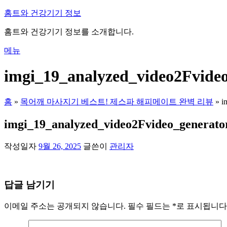
내
홈트와 건강기기 정보
용
홈트와 건강기기 정보를 소개합니다.
으
로
메뉴
바
로
imgi_19_analyzed_video2Fvid
가
기
홈
»
목어깨 마사지기 베스트! 제스파 해피메이트 완벽 리뷰
»
i
imgi_19_analyzed_video2Fvideo_generat
작성일자
9월 26, 2025
글쓴이
관리자
답글 남기기
이메일 주소는 공개되지 않습니다.
필수 필드는
*
로 표시됩니다