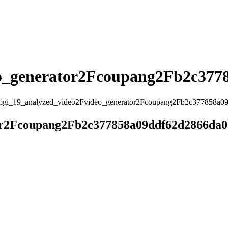
eo_generator2Fcoupang2Fb2c377
mgi_19_analyzed_video2Fvideo_generator2Fcoupang2Fb2c377858a0
or2Fcoupang2Fb2c377858a09ddf62d2866da0