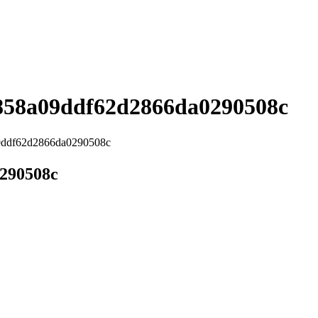
858a09ddf62d2866da0290508c
9ddf62d2866da0290508c
290508c