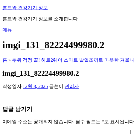
내
홈트와 건강기기 정보
용
홈트와 건강기기 정보를 소개합니다.
으
로
메뉴
바
로
imgi_131_82224499980.2
가
기
홈
»
추위 걱정 끝! 히트2웨어 스마트 발열조끼로 따뜻한 겨울
imgi_131_82224499980.2
작성일자
12월 8, 2025
글쓴이
관리자
답글 남기기
이메일 주소는 공개되지 않습니다.
필수 필드는
*
로 표시됩니다