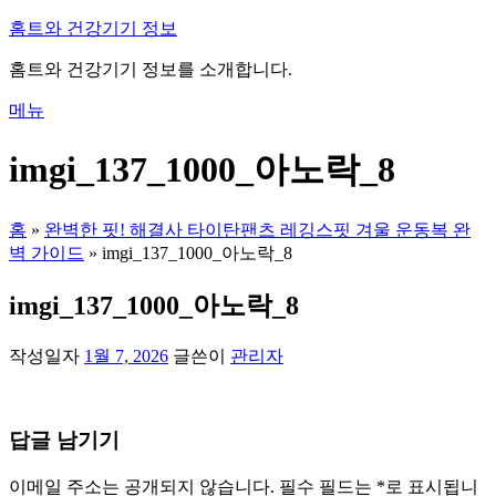
내
홈트와 건강기기 정보
용
홈트와 건강기기 정보를 소개합니다.
으
로
메뉴
바
로
imgi_137_1000_아노락_8
가
기
홈
»
완벽한 핏! 해결사 타이탄팬츠 레깅스핏 겨울 운동복 완
벽 가이드
»
imgi_137_1000_아노락_8
imgi_137_1000_아노락_8
작성일자
1월 7, 2026
글쓴이
관리자
답글 남기기
이메일 주소는 공개되지 않습니다.
필수 필드는
*
로 표시됩니