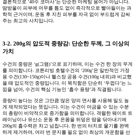
결론적으로 ’40수 코마사’는 단순한 마케팅 용어가 아닙니다.
땀방울이 피부에 머무를 틈도 없이 즉각적으로 빨아들이는 과
학적 근거이며, 운동 후 지친 피부를 자극 없이 부드럽게 감싸
주는 최고의 사치입니다.
3-2. 200g의 압도적 중량감: 단순한 두께, 그 이상의
가치
수건의 중량은 ‘g(그램)’으로 표기하며, 이는 수건 한 장의 무게
를 의미합니다. 코튼리빙 호텔수건의 ‘200g’은 일반적인 가정
용 수건(130~150g)이나 헬스장 공용 수건(100g 내외)과 비교했
을 때 압도적인 중량입니다. 이 묵직함은 단순히 ‘두껍다’는 느
낌을 넘어, 수건의 핵심 기능인 ‘흡수 용량’과 직결됩니다.
중량이 높다는 것은 그만큼 많은 양의 면사를 사용해 밀도 높
게 제작되었다는 뜻입니다. 이는 수건이 머금을 수 있는 수분
의 총량이 비약적으로 증가함을 의미합니다. 격렬한 웨이트 트
레이닝이나 유산소 운동 후 온몸을 뒤덮은 땀을 닦아내기에
200g의 흡수력은 차고 넘칩니다. 한 번의 터치로 물기를 완벽
하게 제거하여, 여러 번 문지를 필요 없이 최상의 개운함을 선