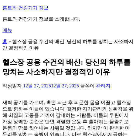
내
홈트와 건강기기 정보
용
홈트와 건강기기 정보를 소개합니다.
으
로
메뉴
바
로
홈
»
헬스장 공용 수건의 배신: 당신의 하루를 망치는 사소하지
가
만 결정적인 이유
기
헬스장 공용 수건의 배신: 당신의 하루를
망치는 사소하지만 결정적인 이유
작성일자
12월 27, 2025
12월 27, 2025
글쓴이
관리자
새벽 공기를 가르며, 혹은 퇴근 후 피곤한 몸을 이끌고 헬스장
으로 향하는 이들이 있습니다. 철저한 자기관리와 성취감을 위
해 쇠질의 고통을 기꺼이 감내하는 사람들. 이들의 루틴에서
가장 상쾌한 순간은 단연 격렬한 운동 후 쏟아지는 물줄기로
온몸의 땀을 씻어내는 샤워일 것입니다. 하지만 이 완벽한 마
무리를 망치는 복병이 있습니다. 바로 헬스장에서 제공하는