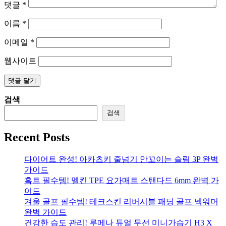
댓글
*
이름
*
이메일
*
웹사이트
검색
검색
Recent Posts
다이어트 완성! 아카츠키 줄넘기 안꼬이는 슬림 3P 완벽
가이드
홈트 필수템! 멜킨 TPE 요가매트 스탠다드 6mm 완벽 가
이드
겨울 골프 필수템! 테크스킨 리버시블 패딩 골프 넥워머
완벽 가이드
건강한 습도 관리! 루메나 듀얼 무선 미니가습기 H3 X