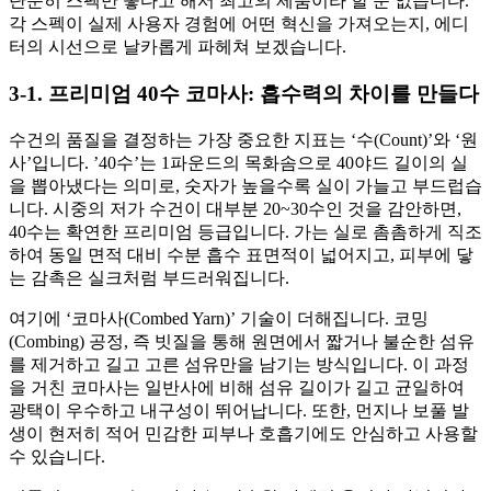
단순히 스펙만 좋다고 해서 최고의 제품이라 할 순 없습니다.
각 스펙이 실제 사용자 경험에 어떤 혁신을 가져오는지, 에디
터의 시선으로 날카롭게 파헤쳐 보겠습니다.
3-1. 프리미엄 40수 코마사: 흡수력의 차이를 만들다
수건의 품질을 결정하는 가장 중요한 지표는 ‘수(Count)’와 ‘원
사’입니다. ’40수’는 1파운드의 목화솜으로 40야드 길이의 실
을 뽑아냈다는 의미로, 숫자가 높을수록 실이 가늘고 부드럽습
니다. 시중의 저가 수건이 대부분 20~30수인 것을 감안하면,
40수는 확연한 프리미엄 등급입니다. 가는 실로 촘촘하게 직조
하여 동일 면적 대비 수분 흡수 표면적이 넓어지고, 피부에 닿
는 감촉은 실크처럼 부드러워집니다.
여기에 ‘코마사(Combed Yarn)’ 기술이 더해집니다. 코밍
(Combing) 공정, 즉 빗질을 통해 원면에서 짧거나 불순한 섬유
를 제거하고 길고 고른 섬유만을 남기는 방식입니다. 이 과정
을 거친 코마사는 일반사에 비해 섬유 길이가 길고 균일하여
광택이 우수하고 내구성이 뛰어납니다. 또한, 먼지나 보풀 발
생이 현저히 적어 민감한 피부나 호흡기에도 안심하고 사용할
수 있습니다.