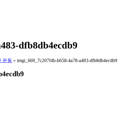
a483-dfb8db4ecdb9
신 운동
»
imgi_669_7c207f4b-b658-4a78-a483-dfb8db4ecdb9
b4ecdb9