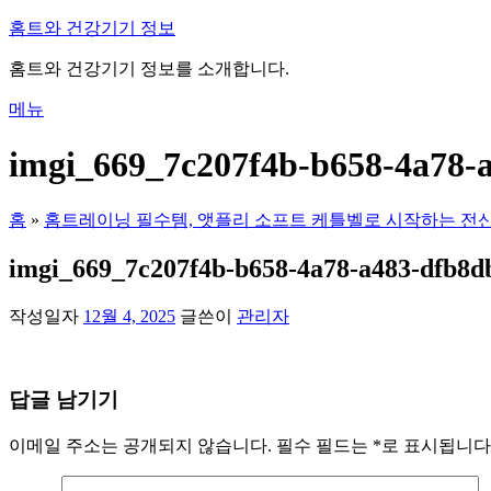
내
홈트와 건강기기 정보
용
홈트와 건강기기 정보를 소개합니다.
으
로
메뉴
바
로
imgi_669_7c207f4b-b658-4a78-
가
기
홈
»
홈트레이닝 필수템, 앳플리 소프트 케틀벨로 시작하는 전
imgi_669_7c207f4b-b658-4a78-a483-dfb8d
작성일자
12월 4, 2025
글쓴이
관리자
답글 남기기
이메일 주소는 공개되지 않습니다.
필수 필드는
*
로 표시됩니다