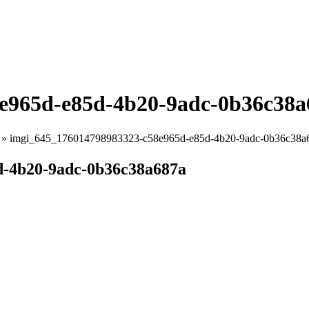
e965d-e85d-4b20-9adc-0b36c38a
»
imgi_645_176014798983323-c58e965d-e85d-4b20-9adc-0b36c38a
d-4b20-9adc-0b36c38a687a