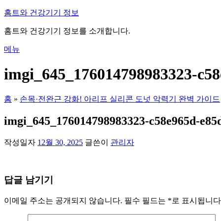
내
홈트와 건강기기 정보
용
홈트와 건강기기 정보를 소개합니다.
으
로
메뉴
바
로
imgi_645_176014798983323-c58
가
기
홈
»
손목·전완근 강화! 아리프 실리콘 도넛 악력기 완벽 가이드
imgi_645_176014798983323-c58e965d-e85
작성일자
12월 30, 2025
글쓴이
관리자
답글 남기기
이메일 주소는 공개되지 않습니다.
필수 필드는
*
로 표시됩니다