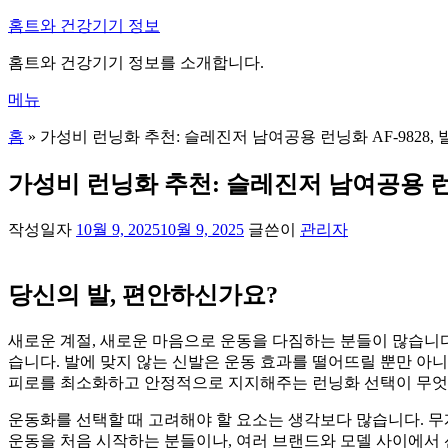
내
홈트와 건강기기 정보
용
홈트와 건강기기 정보를 소개합니다.
으
로
메뉴
바
로
홈
»
가성비 런닝화 추천: 슬레진저 남여공용 런닝화 AF-9828,
가
기
가성비 런닝화 추천: 슬레진저 남여공용 런닝
작성일자
10월 9, 2025
10월 9, 2025
글쓴이
관리자
당신의 발, 편안하신가요?
새로운 계절, 새로운 마음으로 운동을 다짐하는 분들이 많습니다
습니다. 발에 맞지 않는 신발은 운동 효과를 떨어뜨릴 뿐만 아니라
피로를 최소화하고 안정적으로 지지해주는 런닝화 선택이 무엇
운동화를 선택할 때 고려해야 할 요소는 생각보다 많습니다. 무게
운동을 처음 시작하는 분들이나, 여러 브랜드와 모델 사이에서 