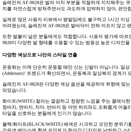
슬레진저 AF-9828은 발의 아치 부분을 적절하게 지지해주는 
치를 자연스럽게 받쳐주면서도 과도하게 압박하지 않아, 편안
실제로 많은 사용자 리뷰에서 평발임에도 불구하고 1시간 이상
어려웠는데, 슬레진저 AF-9828은 발바닥이 전혀 아프지 않고
또한 발볼이 넓은 분들에게도 적합합니다. 사용자 평가에 따르면 
9828이 다양한 발 형태를 수용할 수 있는 범용성 높은 디자인
다양한 색상으로 나만의 스타일 연출
운동화는 이제 단순히 운동할 때만 신는 신발이 아닙니다. 일상
(Athleisure)’ 트렌드가 확산되면서, 운동복과 일상복의 
슬레진저 AF-9828은 다양한 색상 옵션을 제공하여 취향에 맞
되었습니다.
화이트(WHITE) 컬러는 깔끔하고 청량한 느낌을 주는 클래식한
청바지, 면바지, 치마, 반바지 등 어떤 하의와도 조화롭게 어울
타일을 선호하는 분들에게 인기가 많습니다.
블랙/화이트(BLACK/WHITE) 배색은 시크하고 모던한 분
검은색 베이스에 흰색 포인트가 들어간 디자인은 날씬하고 스타