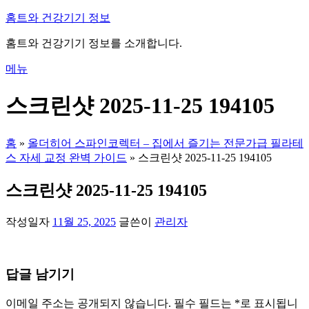
내
홈트와 건강기기 정보
용
홈트와 건강기기 정보를 소개합니다.
으
로
메뉴
바
로
스크린샷 2025-11-25 194105
가
기
홈
»
올더히어 스파인코렉터 – 집에서 즐기는 전문가급 필라테
스 자세 교정 완벽 가이드
»
스크린샷 2025-11-25 194105
스크린샷 2025-11-25 194105
작성일자
11월 25, 2025
글쓴이
관리자
답글 남기기
이메일 주소는 공개되지 않습니다.
필수 필드는
*
로 표시됩니