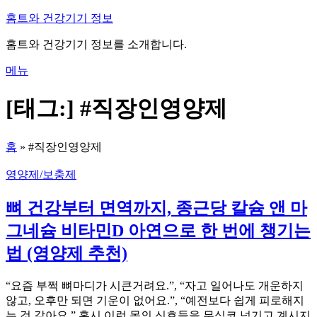
내
홈트와 건강기기 정보
용
홈트와 건강기기 정보를 소개합니다.
으
로
메뉴
바
로
[태그:]
#직장인영양제
가
기
홈
»
#직장인영양제
영양제/보충제
뼈 건강부터 면역까지, 종근당 칼슘 앤 마
그네슘 비타민D 아연으로 한 번에 챙기는
법 (영양제 추천)
“요즘 부쩍 뼈마디가 시큰거려요.”, “자고 일어나도 개운하지
않고, 오후만 되면 기운이 없어요.”, “예전보다 쉽게 피로해지
는 것 같아요.” 혹시 이런 몸의 신호들을 무심코 넘기고 계시지