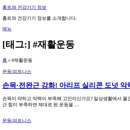
내
홈트와 건강기기 정보
용
홈트와 건강기기 정보를 소개합니다.
으
로
메뉴
바
로
[태그:]
#재활운동
가
기
홈
»
#재활운동
운동/피트니스
손목·전완근 강화! 아리프 실리콘 도넛 악
손목이 약하고 악력이 부족해 고민이신가요? 일상생활에서 물건을
근 힘이 부족하면 제대로 된 운동을 …
운동/피트니스