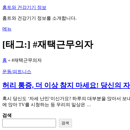
내
홈트와 건강기기 정보
용
홈트와 건강기기 정보를 소개합니다.
으
로
메뉴
바
로
[태그:]
#재택근무의자
가
기
홈
»
#재택근무의자
운동/피트니스
허리 통증, 더 이상 참지 마세요! 당신의
혹시 당신도 ‘자세 난민’이신가요? 하루의 대부분을 앉아서 보
에 앉아 TV를 시청하는 등 우리의 일상은 …
검색
검색