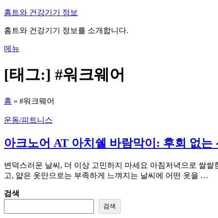
내
홈트와 건강기기 정보
용
홈트와 건강기기 정보를 소개합니다.
으
로
메뉴
바
로
[태그:]
#워크웨어
가
기
홈
»
#워크웨어
운동/피트니스
아크노어 AT 아치쉘 바람막이: 후회 없는
변덕스러운 날씨, 더 이상 고민하지 마세요 아침저녁으로 쌀쌀한
고, 얇은 옷만으로는 부족하게 느껴지는 날씨에 어떤 옷을 …
검색
검색