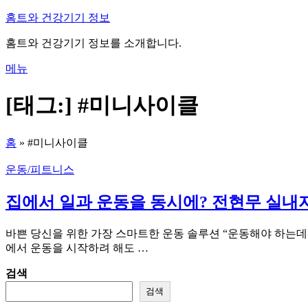
내
홈트와 건강기기 정보
용
홈트와 건강기기 정보를 소개합니다.
으
로
메뉴
바
로
[태그:]
#미니사이클
가
기
홈
»
#미니사이클
운동/피트니스
집에서 일과 운동을 동시에? 전현무 실내
바쁜 당신을 위한 가장 스마트한 운동 솔루션 “운동해야 하는데…
에서 운동을 시작하려 해도 …
검색
검색