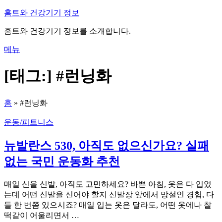
내
홈트와 건강기기 정보
용
홈트와 건강기기 정보를 소개합니다.
으
로
메뉴
바
로
[태그:]
#런닝화
가
기
홈
»
#런닝화
운동/피트니스
뉴발란스 530, 아직도 없으신가요? 실패
없는 국민 운동화 추천
매일 신을 신발, 아직도 고민하세요? 바쁜 아침, 옷은 다 입었
는데 어떤 신발을 신어야 할지 신발장 앞에서 망설인 경험, 다
들 한 번쯤 있으시죠? 매일 입는 옷은 달라도, 어떤 옷에나 찰
떡같이 어울리면서 …