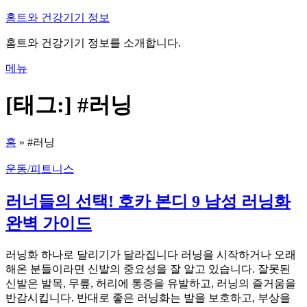
내
홈트와 건강기기 정보
용
홈트와 건강기기 정보를 소개합니다.
으
로
메뉴
바
로
[태그:]
#러닝
가
기
홈
»
#러닝
운동/피트니스
러너들의 선택! 호카 본디 9 남성 러닝화
완벽 가이드
러닝화 하나로 달리기가 달라집니다 러닝을 시작하거나 오래
해온 분들이라면 신발의 중요성을 잘 알고 있습니다. 잘못된
신발은 발목, 무릎, 허리에 통증을 유발하고, 러닝의 즐거움을
반감시킵니다. 반대로 좋은 러닝화는 발을 보호하고, 부상을