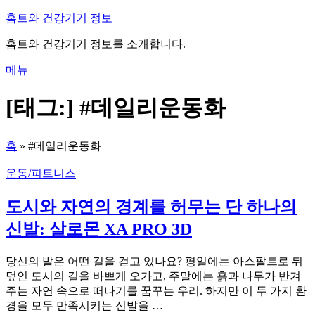
내
홈트와 건강기기 정보
용
홈트와 건강기기 정보를 소개합니다.
으
로
메뉴
바
로
[태그:]
#데일리운동화
가
기
홈
»
#데일리운동화
운동/피트니스
도시와 자연의 경계를 허무는 단 하나의
신발: 살로몬 XA PRO 3D
당신의 발은 어떤 길을 걷고 있나요? 평일에는 아스팔트로 뒤
덮인 도시의 길을 바쁘게 오가고, 주말에는 흙과 나무가 반겨
주는 자연 속으로 떠나기를 꿈꾸는 우리. 하지만 이 두 가지 환
경을 모두 만족시키는 신발을 …