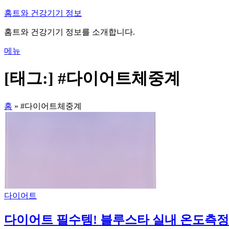
내
홈트와 건강기기 정보
용
홈트와 건강기기 정보를 소개합니다.
으
로
메뉴
바
로
[태그:]
#다이어트체중계
가
기
홈
»
#다이어트체중계
다이어트
다이어트 필수템! 블루스타 실내 온도측정 