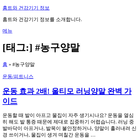
내
홈트와 건강기기 정보
용
홈트와 건강기기 정보를 소개합니다.
으
로
메뉴
바
로
[태그:]
#농구양말
가
기
홈
»
#농구양말
운동/피트니스
운동 효과 2배! 울티모 러닝양말 완벽 가
이드
운동할 때 발이 아프고 물집이 자주 생기시나요? 운동을 열심
히 해도 발 통증 때문에 제대로 집중하기 어렵습니다. 러닝 중
발바닥이 아프거나, 발목이 불안정하거나, 양말이 흘러내려 신
경 쓰이거나, 물집이 생겨 며칠간 운동을 …