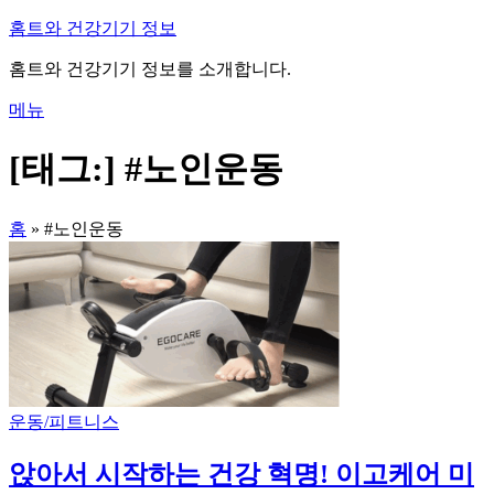
내
홈트와 건강기기 정보
용
홈트와 건강기기 정보를 소개합니다.
으
로
메뉴
바
로
[태그:]
#노인운동
가
기
홈
»
#노인운동
운동/피트니스
앉아서 시작하는 건강 혁명! 이고케어 미