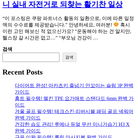
니 실내 자전거로 되찾는 활기찬 일상
“이 포스팅은 쿠팡 파트너스 활동의 일환으로, 이에 따른 일정
액의 수수료를 제공받습니다.” 안녕하세요, 여러분!
혹시
이런 고민 해보신 적 없으신가요? “운동해야 하는 건 알지만,
헬스장 갈 시간은 없고…” “부모님 건강이 …
검색
검색
Recent Posts
다이어트 완성! 아카츠키 줄넘기 안꼬이는 슬림 3P 완벽
가이드
홈트 필수템! 멜킨 TPE 요가매트 스탠다드 6mm 완벽 가
이드
겨울 골프 필수템! 테크스킨 리버시블 패딩 골프 넥워머
완벽 가이드
건강한 습도 관리! 루메나 듀얼 무선 미니가습기 H3 X
완벽 가이드
근육 이완 필수템! 롤링 마사지볼 완벽 가이드