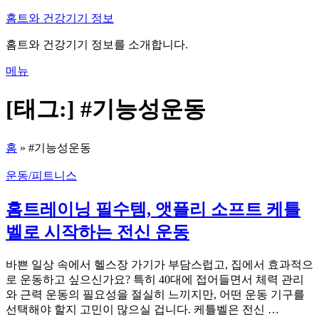
내
홈트와 건강기기 정보
용
홈트와 건강기기 정보를 소개합니다.
으
로
메뉴
바
로
[태그:]
#기능성운동
가
기
홈
»
#기능성운동
운동/피트니스
홈트레이닝 필수템, 앳플리 소프트 케틀
벨로 시작하는 전신 운동
바쁜 일상 속에서 헬스장 가기가 부담스럽고, 집에서 효과적으
로 운동하고 싶으신가요? 특히 40대에 접어들면서 체력 관리
와 근력 운동의 필요성을 절실히 느끼지만, 어떤 운동 기구를
선택해야 할지 고민이 많으실 겁니다. 케틀벨은 전신 …