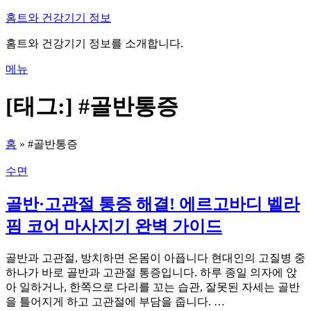
내
홈트와 건강기기 정보
용
홈트와 건강기기 정보를 소개합니다.
으
로
메뉴
바
로
[태그:]
#골반통증
가
기
홈
»
#골반통증
수면
골반·고관절 통증 해결! 에르고바디 벨라
핌 코어 마사지기 완벽 가이드
골반과 고관절, 방치하면 온몸이 아픕니다 현대인의 고질병 중
하나가 바로 골반과 고관절 통증입니다. 하루 종일 의자에 앉
아 일하거나, 한쪽으로 다리를 꼬는 습관, 잘못된 자세는 골반
을 틀어지게 하고 고관절에 부담을 줍니다. …