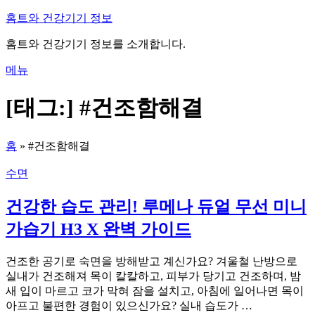
내
홈트와 건강기기 정보
용
홈트와 건강기기 정보를 소개합니다.
으
로
메뉴
바
로
[태그:]
#건조함해결
가
기
홈
»
#건조함해결
수면
건강한 습도 관리! 루메나 듀얼 무선 미니
가습기 H3 X 완벽 가이드
건조한 공기로 숙면을 방해받고 계신가요? 겨울철 난방으로
실내가 건조해져 목이 칼칼하고, 피부가 당기고 건조하며, 밤
새 입이 마르고 코가 막혀 잠을 설치고, 아침에 일어나면 목이
아프고 불편한 경험이 있으신가요? 실내 습도가 …