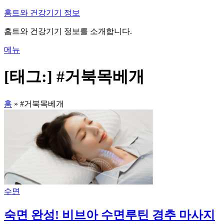
내
홈트와 건강기기 정보
용
홈트와 건강기기 정보를 소개합니다.
으
로
메뉴
바
로
[태그:]
#거북목베개
가
기
홈
»
#거북목베개
수면
숙면 완성! 비브아 수면루틴 경추 마사지