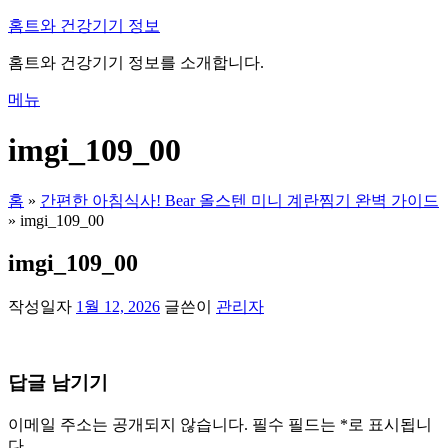
내
홈트와 건강기기 정보
용
홈트와 건강기기 정보를 소개합니다.
으
로
메뉴
바
로
imgi_109_00
가
기
홈
»
간편한 아침식사! Bear 올스텐 미니 계란찜기 완벽 가이드
»
imgi_109_00
imgi_109_00
작성일자
1월 12, 2026
글쓴이
관리자
답글 남기기
이메일 주소는 공개되지 않습니다.
필수 필드는
*
로 표시됩니
다