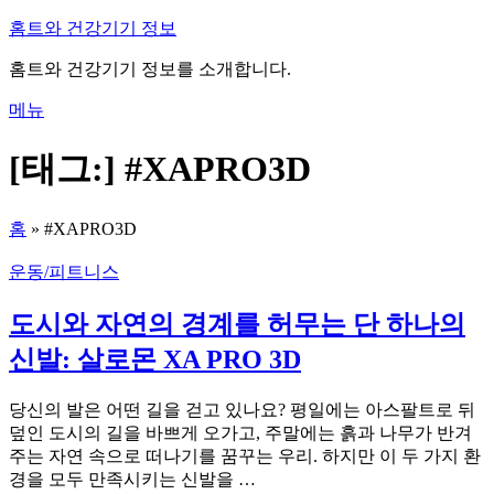
내
홈트와 건강기기 정보
용
홈트와 건강기기 정보를 소개합니다.
으
로
메뉴
바
로
[태그:]
#XAPRO3D
가
기
홈
»
#XAPRO3D
운동/피트니스
도시와 자연의 경계를 허무는 단 하나의
신발: 살로몬 XA PRO 3D
당신의 발은 어떤 길을 걷고 있나요? 평일에는 아스팔트로 뒤
덮인 도시의 길을 바쁘게 오가고, 주말에는 흙과 나무가 반겨
주는 자연 속으로 떠나기를 꿈꾸는 우리. 하지만 이 두 가지 환
경을 모두 만족시키는 신발을 …