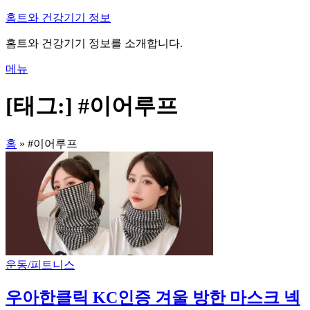
내
홈트와 건강기기 정보
용
홈트와 건강기기 정보를 소개합니다.
으
로
메뉴
바
로
[태그:]
#이어루프
가
기
홈
»
#이어루프
운동/피트니스
우아한클릭 KC인증 겨울 방한 마스크 넥