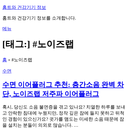
내
홈트와 건강기기 정보
용
홈트와 건강기기 정보를 소개합니다.
으
로
메뉴
바
로
[태그:]
#노이즈랩
가
기
홈
»
#노이즈랩
수면
수면 이어플러그 추천: 층간소음 완벽 차
단, 노이즈랩 저주파 이어플러그
혹시, 당신도 소음 불면증을 겪고 있나요? 치열한 하루를 보내
고 안락한 침대에 누웠지만, 정작 깊은 잠에 들지 못하고 뒤척
인 경험이 있으신가요? 귓가를 맴도는 미세한 소음 때문에 잠
을 설치는 분들이 의외로 많습니다. …