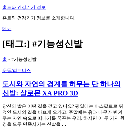
내
홈트와 건강기기 정보
용
홈트와 건강기기 정보를 소개합니다.
으
로
메뉴
바
로
[태그:]
#기능성신발
가
기
홈
»
#기능성신발
운동/피트니스
도시와 자연의 경계를 허무는 단 하나의
신발: 살로몬 XA PRO 3D
당신의 발은 어떤 길을 걷고 있나요? 평일에는 아스팔트로 뒤
덮인 도시의 길을 바쁘게 오가고, 주말에는 흙과 나무가 반겨
주는 자연 속으로 떠나기를 꿈꾸는 우리. 하지만 이 두 가지 환
경을 모두 만족시키는 신발을 …