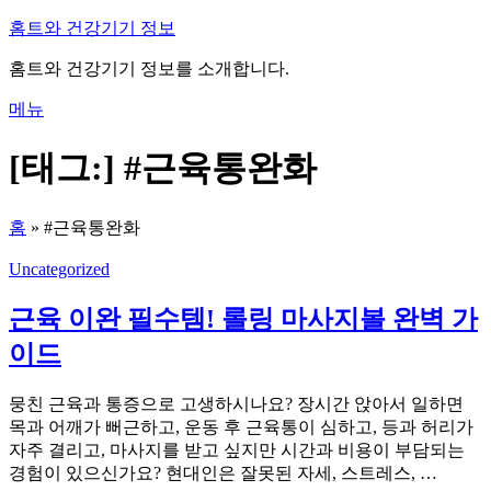
내
홈트와 건강기기 정보
용
홈트와 건강기기 정보를 소개합니다.
으
로
메뉴
바
로
[태그:]
#근육통완화
가
기
홈
»
#근육통완화
Uncategorized
근육 이완 필수템! 롤링 마사지볼 완벽 가
이드
뭉친 근육과 통증으로 고생하시나요? 장시간 앉아서 일하면
목과 어깨가 뻐근하고, 운동 후 근육통이 심하고, 등과 허리가
자주 결리고, 마사지를 받고 싶지만 시간과 비용이 부담되는
경험이 있으신가요? 현대인은 잘못된 자세, 스트레스, …